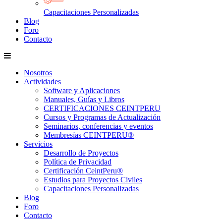
Capacitaciones Personalizadas
Blog
Foro
Contacto
Nosotros
Actividades
Software y Aplicaciones
Manuales, Guías y Libros
CERTIFICACIONES CEINTPERU
Cursos y Programas de Actualización
Seminarios, conferencias y eventos
Membresías CEINTPERU®
Servicios
Desarrollo de Proyectos
Política de Privacidad
Certificación CeintPeru®
Estudios para Proyectos Civiles
Capacitaciones Personalizadas
Blog
Foro
Contacto