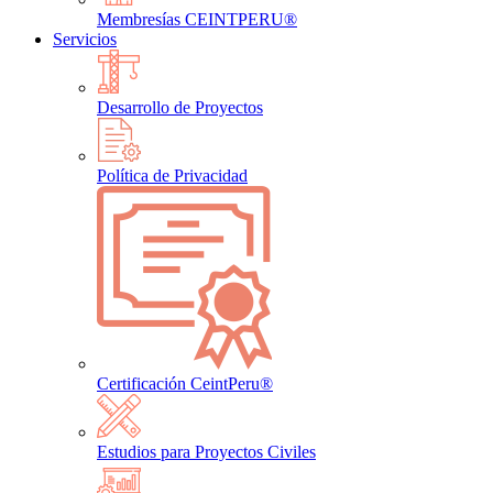
Membresías CEINTPERU®
Servicios
Desarrollo de Proyectos
Política de Privacidad
Certificación CeintPeru®
Estudios para Proyectos Civiles